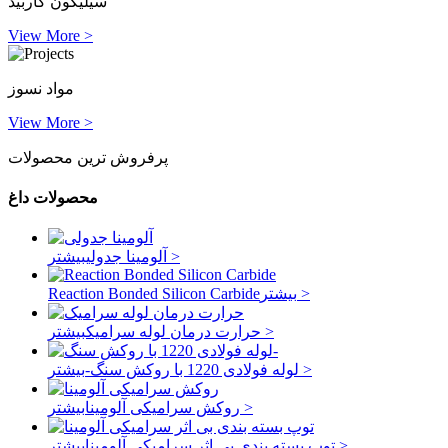
سیلیکون کاربید
View More >
مواد نسوز
View More >
پرفروش ترین محصولات
محصولات داغ
بیشتر >
آلومینا جدولی
بیشتر >
Reaction Bonded Silicon Carbide
بیشتر >
حرارت درمان لوله سرامیک
بیشتر >
لوله فولادی 1220 با روکش سنگ-
بیشتر >
روکش سرامیکی آلومینا
بیشتر >
توپ بسته بندی بی اثر سرامیکی آلومینا