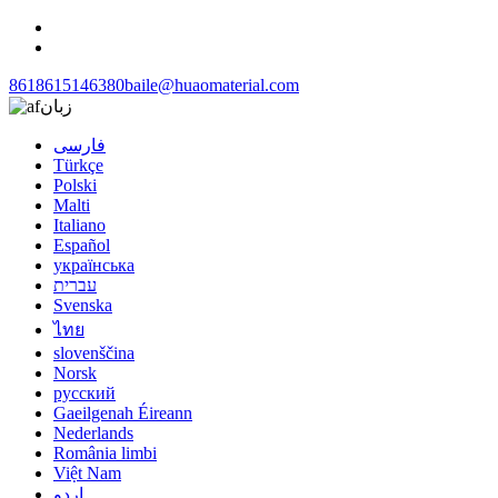
8618615146380
baile@huaomaterial.com
زبان
فارسی
Türkçe
Polski
Malti
Italiano
Español
українська
עברית
Svenska
ไทย
slovenščina
Norsk
русский
Gaeilgenah Éireann
Nederlands
România limbi
Việt Nam
اردو