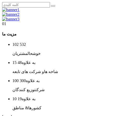
01
مزیت ما
102
532
خوشحال
مشتریان
15 به علاوه
48
شاخه ها
و شرکت های تابعه
100 به علاوه
300
شرکت
توزیع کنندگان
10 به علاوه
19
کشورها
& مناطق