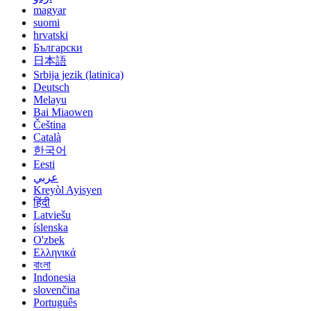
magyar
suomi
hrvatski
Български
日本語
Srbija jezik (latinica)
Deutsch
Melayu
Bai Miaowen
Čeština
Català
한국어
Eesti
عربي
Kreyòl Ayisyen
हिंदी
Latviešu
íslenska
O'zbek
Ελληνικά
বাংলা
Indonesia
slovenčina
Português