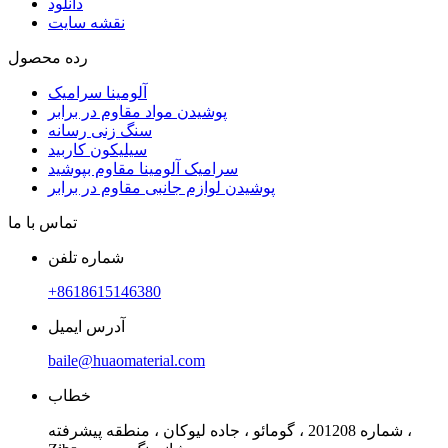
دانلود
نقشه سایت
رده محصول
آلومینا سرامیک
پوشیدن مواد مقاوم در برابر
سنگ زنی رسانه
سیلیکون کاربید
سرامیک آلومینا مقاوم بپوشید
پوشیدن لوازم جانبی مقاوم در برابر
تماس با ما
شماره تلفن
+8618615146380
آدرس ایمیل
baile@huaomaterial.com
خطاب
شماره 201208 ، گومائو ، جاده لیوکان ، منطقه پیشرفته ،